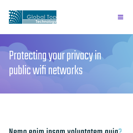
Skip
to
content
Protecting your privacy in
public wifi networks
Nemo enim ipsam voluptatem quia
?